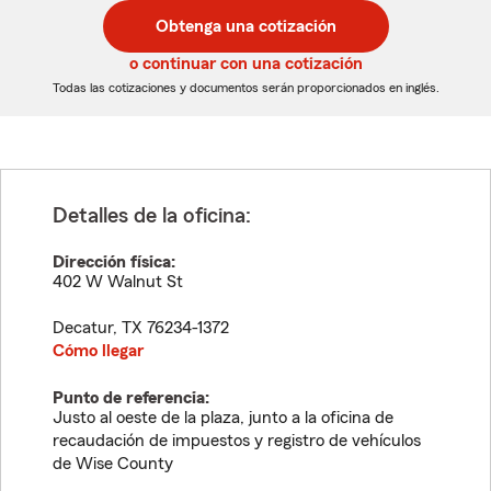
postal
postal
Obtenga una cotización
de
de
5
5
o continuar con una cotización
dígitos
dígitos
Todas las cotizaciones y documentos serán proporcionados en inglés.
Detalles de la oficina:
Dirección física:
402 W Walnut St
Decatur
,
TX
76234-1372
Cómo llegar
Punto de referencia:
Justo al oeste de la plaza, junto a la oficina de
recaudación de impuestos y registro de vehículos
de Wise County