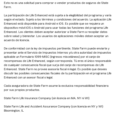
Esto no es una solicitud para comprar o vender productos de seguros de State
Farm.
La participación de Life Enhanced está sujeta a la elegibilidad del programa y varía
según el estado. Sujeto a los términos y condiciones del acuerdo. La aplicación Life
Enhanced está disponible para Android e iOS. Es posible que se requiera un
dispositivo móvil iOS o Android para usar todas las funciones del programa Life
Enhanced. Los clientes deben aceptar autorizar a State Farm a recopilar datos
sobre salud y bienestar. Los usuarios de aplicaciones móviles deben aceptar un
acuerdo de licencia.
De conformidad con la ley de impuestos pertinente, State Farm puede enviarte y
presentar ante el Servicio de Impuestos Internos y/u otra autoridad de impuestos
aplicable un Formulario 1099-MISC (ingresos misceláneos) por el canje de
recompensas de Life Enhanced, según corresponda. Tú eres el único responsable
de cualquier consecuencia fiscal que surja del canje de recompensas de Life
Enhanced. State Farm no provee asesoría fiscal ni legal. Es posible que desees
discutir las posibles consecuencias fiscales de tu participación en el programa Life
Enhanced con un asesor fiscal o legal.
Cada aseguradora de State Farm asume la exclusiva responsabilidad financiera
por sus propios productos.
State Farm Life Insurance Company (sin licencia en MA, NY ni WI)
State Farm Life and Accident Assurance Company (con licencia en NY y WI)
Bloomington, IL