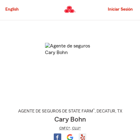
Pasar
al
English
Iniciar Sesión
contenido
principal
Comienzo
del
contenido
principal
®
AGENTE DE SEGUROS DE STATE FARM
,
DECATUR
, TX
Cary Bohn
ChFC®
,
CLU®