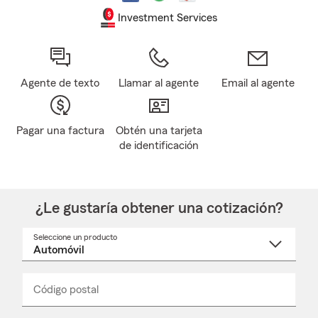
Investment Services
Agente de texto
Llamar al agente
Email al agente
Pagar una factura
Obtén una tarjeta
de identificación
¿Le gustaría obtener una cotización?
Seleccione un producto
Seleccione
un
nombre
de
producto
del
Código postal
Ingresa
Ingresa
_____
menú
un
un
desplegable
código
código