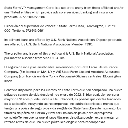
State Farm VP Management Corp. is a separate entity from those affiliated and/or
unaffiliated entities which provide advisory services, banking and insurance
products. AP2025/02/0260
Dirección del supervisor de valores: 1 State Farm Plaza, Bloomington, IL 61710-
0001 Teléfono: 972-743-2491
Installment loans are offered by U.S. Bank National Association. Deposit products
are offered by U.S. Bank National Association. Member FDIC.
The creditor and issuer of this credit card is U.S. Bank National Association,
pursuant to a license from Visa U.S.A. Inc.
El seguro de vida y las anualidades son emitidos por State Farm Life Insurance
Company. (Sin licencia en MA, NY y WI) State Farm Life and Accident Assurance
Company (con licencia en New York y Wisconsin) Oficinas centrales, Bloomington,
Illinois.
Beneficio disponible para los clientes de State Farm que han comprado una nueva
póliza de seguro de vida desde el 1 de enero de 2022. Si bien cualquier persona
mayor de 18 años puede unirse a Life Enhanced, es posible que ciertas funciones
de la aplicación, incluyendo las recompensas, no estén disponibles a menos que
tengas una póliza de seguro de vida elegible de State Farm.En este momento, los
titulares de póliza en Florida y New York no son elegibles para el programa
completo.Ten en cuenta que algunos titulares de póliza pueden experimentar un
retraso antes de que una nueva póliza sea elegible para recompensas.